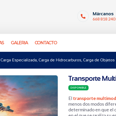
Márcanos
668 818 240
AS
GALERIA
CONTACTO
 Carga Especializada, Carga de Hidrocarburos, Carga de Objetos in
Transporte Mul
DISPONIBLE
El
transporte multimod
menos dos modos difere
determinado en que el o
en el que se realiza su 